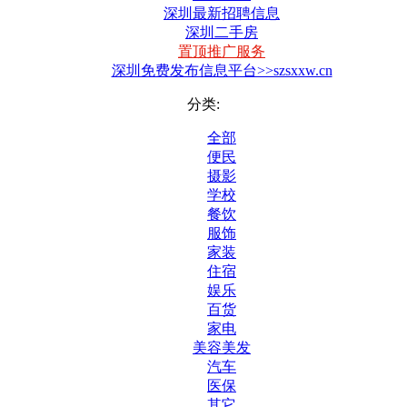
深圳最新招聘信息
深圳二手房
置顶推广服务
深圳免费发布信息平台>>szsxxw.cn
分类:
全部
便民
摄影
学校
餐饮
服饰
家装
住宿
娱乐
百货
家电
美容美发
汽车
医保
其它